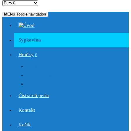
MENU
Toggle navigation
Sypkovina
Hračky
Hračky
Plyšové hračky
Ostatné hračky
Čistiareň peria
Kontakt
Košík