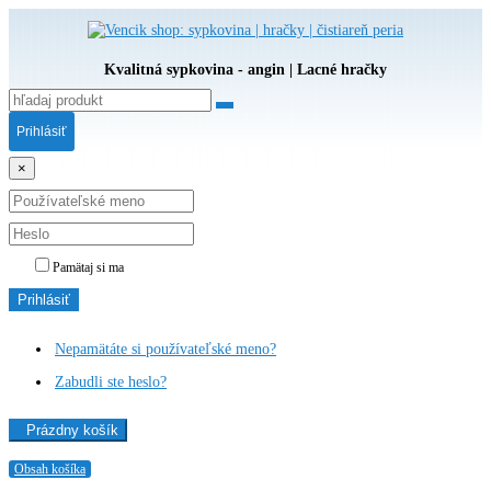
Kvalitná sypkovina - angin | Lacné hračky
Prihlásiť
×
Pamätaj si ma
Prihlásiť
Nepamätáte si používateľské meno?
Zabudli ste heslo?
Prázdny košík
Obsah košíka